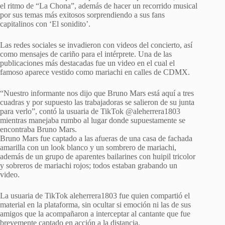
el ritmo de “La Chona”, además de hacer un recorrido musical
por sus temas más exitosos sorprendiendo a sus fans
capitalinos con ‘El sonidito’.
Las redes sociales se invadieron con videos del concierto, así
como mensajes de cariño para el intérprete. Una de las
publicaciones más destacadas fue un video en el cual el
famoso aparece vestido como mariachi en calles de CDMX.
“Nuestro informante nos dijo que Bruno Mars está aquí a tres
cuadras y por supuesto las trabajadoras se salieron de su junta
para verlo”, contó la usuaria de TikTok @aleherrera1803
mientras manejaba rumbo al lugar donde supuestamente se
encontraba Bruno Mars.
Bruno Mars fue captado a las afueras de una casa de fachada
amarilla con un look blanco y un sombrero de mariachi,
además de un grupo de aparentes bailarines con huipil tricolor
y sobreros de mariachi rojos; todos estaban grabando un
video.
La usuaria de TikTok aleherrera1803 fue quien compartió el
material en la plataforma, sin ocultar si emoción ni las de sus
amigos que la acompañaron a interceptar al cantante que fue
brevemente captado en acción a la distancia.