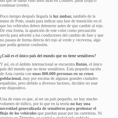
del que se había visto años atrás en Londres: parar (roja) o
continuar (verde).
Poco tiempo después llegaría la
luz ámbar,
también de la
mano de Potts, usada para indicar una fase de transición en el
que los vehículos deben detenerse antes de que cambie al rojo.
De esta forma, la aparición de este color como precaución
servía para advertir a los conductores del cambio de fase y que
no pasara de forma directa del rojo al verde y viceversa, algo
que podía generar confusión.
¿Cuál es el único país del mundo que no tiene semáforos?
Y así, en el ámbito internacional se encuentra
Bután
, el único
país del mundo que no tiene semáforos. Esta pequeña nación
de Asia cuenta con
unas 800.000 personas en su censo
poblacional,
muy por encima de algunas grandes ciudades
españolas, pero debido a diversos factores, deciden no usar
este dispositivo.
Una de estas es que, al ser un país pequeño, no hay mucho
volumen de tráfico, por lo que en la teoría
no hay una
necesidad generalizada de semáforos para gestionar el
flujo de los vehículos
que puedan pasar por las carreteras. Ni
siquiera en Thimphu, su capital y ciudad más poblada.