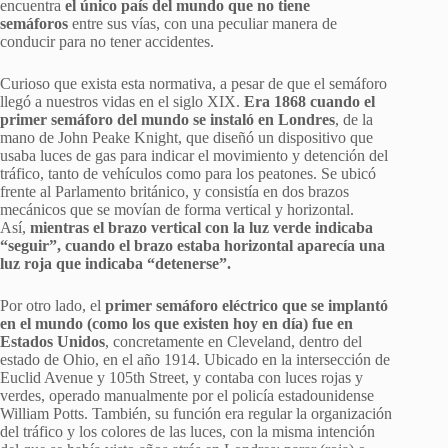
encuentra
el único país del mundo que no tiene
semáforos
entre sus vías, con una peculiar manera de
conducir para no tener accidentes.
Curioso que exista esta normativa, a pesar de que el semáforo
llegó a nuestros vidas en el siglo XIX.
Era 1868 cuando el
primer semáforo del mundo se instaló en Londres
, de la
mano de John Peake Knight, que diseñó un dispositivo que
usaba luces de gas para indicar el movimiento y detención del
tráfico, tanto de vehículos como para los peatones. Se ubicó
frente al Parlamento británico, y consistía en dos brazos
mecánicos que se movían de forma vertical y horizontal.
Así,
mientras el brazo vertical con la luz verde indicaba
“seguir”, cuando el brazo estaba horizontal aparecía una
luz roja que indicaba “detenerse”.
Por otro lado, el
primer semáforo eléctrico que se implantó
en el mundo (como los que existen hoy en día) fue en
Estados Unidos
, concretamente en Cleveland, dentro del
estado de Ohio, en el año 1914. Ubicado en la intersección de
Euclid Avenue y 105th Street, y contaba con luces rojas y
verdes, operado manualmente por el policía estadounidense
William Potts. También, su función era regular la organización
del tráfico y los colores de las luces, con la misma intención